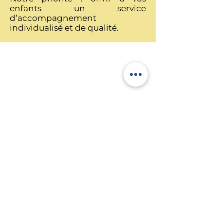
enfants un service
d’accompagneme
nt
individualisé et de qualité.
La Luciole SARL
33, rue de Gasperich