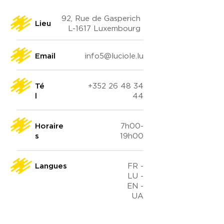
92, Rue de Gasperich
Lieu
L-1617 Luxembourg
Email
info5@luciole.lu
Té
+352 26 48 34
l
44
Horaire
7h00-
s
19h00
Langues
FR -
LU -
EN -
UA