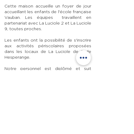
Cette maison accueille un foyer de jour
accueillant les enfants de l'école française
Vauban. Les équipes travaillent en
partenariat avec La Luciole 2 et La Luciole
9, toutes proches.
Les enfants ont la possibilité de s'inscrire
aux activités périscolaires proposées
dans les locaux de La Luciole de 9 de
Hesperange.
Notre personnel est diplômé et suit
constamment des formations pour
toutes les méthodes pédagogiques. La
majorité du personnel est formé aux
gestes de 1er secours.
Chargée de Direction : Laure F. -
Educatrice de Jeunes Enfants
PRÉ-INSCRIPTION